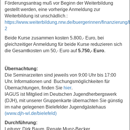
För
derungsantrag muß vor Beginn der Weiterbildung
gestellt werden, eine vorherige Anmeldung zur
Weiterbildung ist unschädlich
:
.
https://www.weiterbildung.nrw.de/buergerinnen/finanzierung
2
Beide Kurse zusammen kosten 5.800,- Euro, bei
gleichzeitiger Anmeldung für beide Kurse reduzieren sich
die Gesamtkosten um 50,- Euro auf
5.750,- Euro
.
Übernachtung:
Die Seminarzeiten sind jeweils von 9:00 Uhr bis 17:00
Uhr. Informationen und Buchungsmöglichkeiten für
Übernachtungen, finden Sie
hier
.
IAGUS ist Mitglied im Deutschen Jugendherbergswerk
(DJH), mit unserer Gruppenkarte übernachten Sie günstig
im nahe gelegenen Bielefelder Jugendgästehaus
(www.djh-wl.de/bielefeld)
Durchführung:
Leitung: Dirk Baum, Renate Munz-Becker