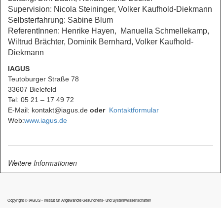
Supervision: Nicola Steininger, Volker Kaufhold-Diekmann
Selbsterfahrung: Sabine Blum
ReferentInnen: Henrike Hayen, Manuella Schmellekamp,
Wiltrud Brächter, Dominik Bernhard, Volker Kaufhold-
Diekmann
IAGUS
Teutoburger Straße 78
33607 Bielefeld
Tel: 05 21 – 17 49 72
E-Mail: kontakt@iagus.de
oder
Kontaktformular
Web:
www.iagus.de
Weitere Informationen
Copyright © IAGUS - Institut für Angewandte Gesundheits- und Systemwissenschaften